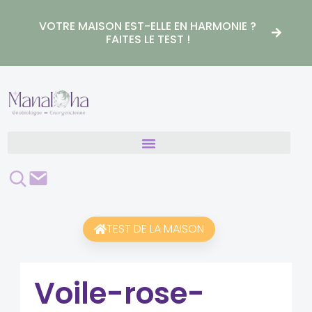
Aller
au
VOTRE MAISON EST-ELLE EN HARMONIE ?
contenu
FAITES LE TEST !
Rechercher
Contact
TEST DE LA MAISON
Voile-rose-