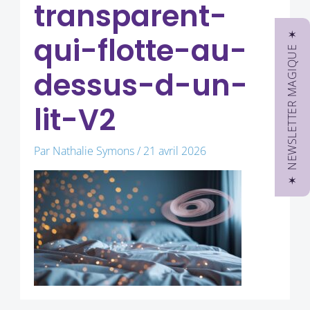
transparent-
✶ NEWSLETTER MAGIQUE ✶
qui-flotte-au-
dessus-d-un-
lit-V2
Par
Nathalie Symons
/
21 avril 2026