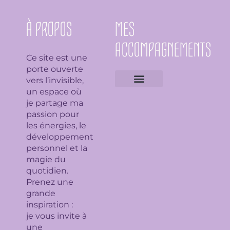
À PROPOS
MES
ACCOMPAGNEMENTS
Ce site est une
porte ouverte
vers l’invisible,
un espace où
Expertises géobiologiques
Clarification de l’espace
Analyse Feng Shui
Guidance avec l’Ame du lieu
Soin en bioénergie, Reiki et déparasitage
Séance de lithothérapie
Thème numérologique
Consultation et tirage de Tarot
Séance de florithérapie
Workshop aromathérapie
Ateliers et formations
je partage ma
passion pour
les énergies, le
développement
personnel et la
magie du
quotidien.
Prenez une
grande
inspiration :
je
vous invite à
une