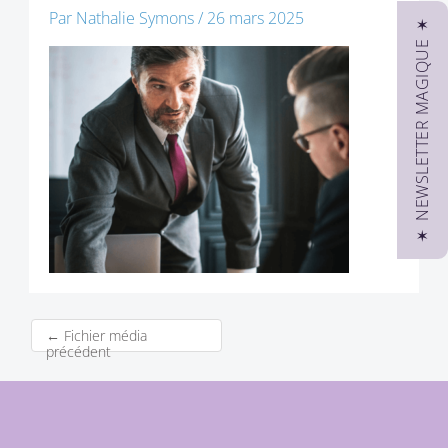
Par
Nathalie Symons
/
26 mars 2025
✶ NEWSLETTER MAGIQUE ✶
←
Fichier média
précédent