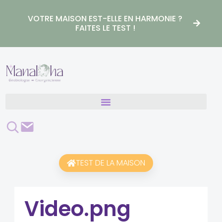
Aller
au
VOTRE MAISON EST-ELLE EN HARMONIE ?
contenu
FAITES LE TEST !
Rechercher
Contact
TEST DE LA MAISON
Video.png