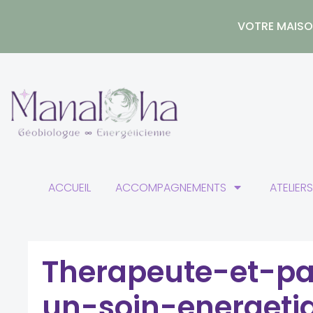
Aller
au
VOTRE MAISON
contenu
ACCUEIL
ACCOMPAGNEMENTS
ATELIER
Therapeute-et-pa
un-soin-energeti