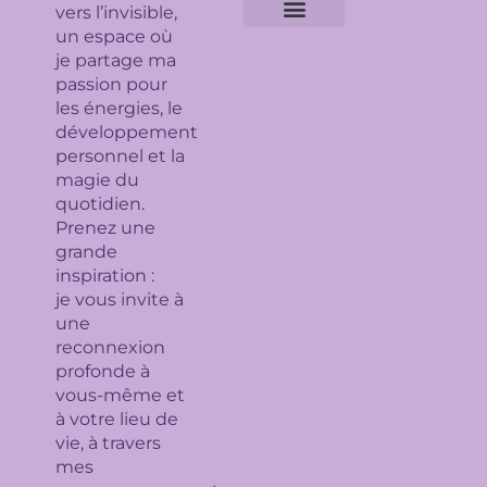
vers l’invisible,
un espace où
Expertises géobiologiques
Clarification de l’espace
Analyse Feng Shui
Guidance avec l’Ame du lieu
Soin en bioénergie, Reiki et déparasitage
Séance de lithothérapie
Thème numérologique
Consultation et tirage de Tarot
Séance de florithérapie
Workshop aromathérapie
Ateliers et formations
je partage ma
passion pour
les énergies, le
développement
personnel et la
magie du
quotidien.
Prenez une
grande
inspiration :
je
vous invite à
une
reconnexion
profonde à
vous-même et
à votre lieu de
vie, à travers
mes