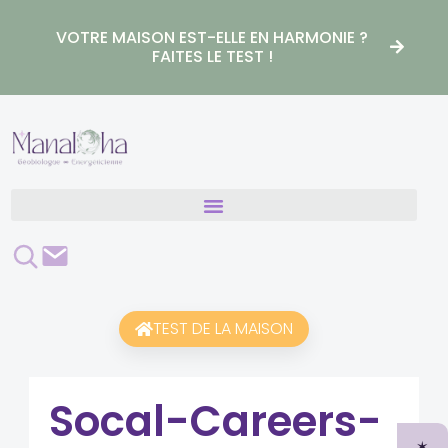
Aller
au
VOTRE MAISON EST-ELLE EN HARMONIE ?
contenu
FAITES LE TEST !
Rechercher
Contact
TEST DE LA MAISON
Socal-Careers-