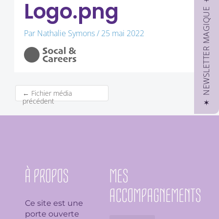
✶ NEWSLETTER MAGIQUE ✶
Logo.png
Par
Nathalie Symons
/
25 mai 2022
←
Fichier média
précédent
À PROPOS
MES
ACCOMPAGNEMENTS
Ce site est une
porte ouverte