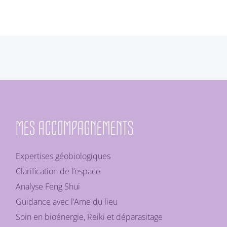
MES ACCOMPAGNEMENTS
Expertises géobiologiques
Clarification de l’espace
Analyse Feng Shui
Guidance avec l’Ame du lieu
Soin en bioénergie, Reiki et déparasitage