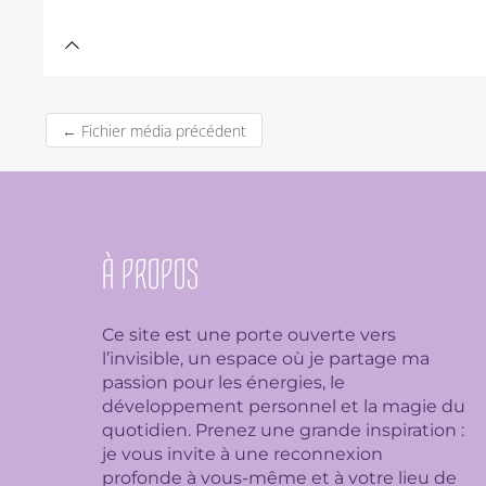
←
Fichier média précédent
À PROPOS
Ce site est une porte ouverte vers
l’invisible, un espace où je partage ma
passion pour les énergies, le
développement personnel et la magie du
quotidien. Prenez une grande inspiration :
je
vous invite à une reconnexion
profonde à vous-même et à votre lieu de