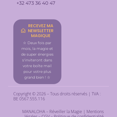
+32 473 36 40 47
RECEVEZ MA
NEWSLETTER
MAGIQUE
☆ Deux fois par
mois, la magie et
de super énergies
s'inviteront dans
votre boîte mail
pour votre plus
grand bien ! ☆
Copyright © 2026 – Tous droits réservés | TVA :
BE 0567.555.116
MANALOHA – Réveiller la Magie |
Mentions
légales
–
CGV
–
Politique de confidentialité