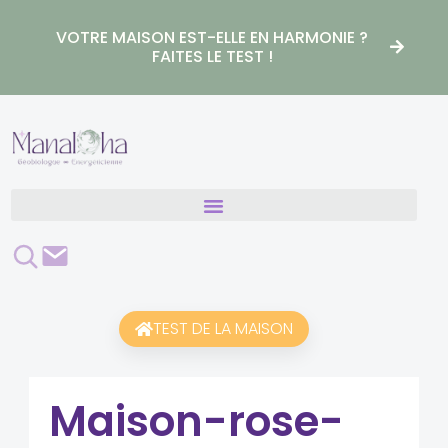
Aller
au
VOTRE MAISON EST-ELLE EN HARMONIE ?
contenu
FAITES LE TEST !
Rechercher
Contact
TEST DE LA MAISON
Maison-rose-