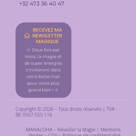
+32 473 36 40 47
RECEVEZ MA
NEWSLETTER
MAGIQUE
☆ Deux fois par
mois, la magie et
de super énergies
s'inviteront dans
votre boîte mail
pour votre plus
grand bien ! ☆
Copyright © 2026 – Tous droits réservés | TVA :
BE 0567.555.116
MANALOHA – Réveiller la Magie |
Mentions
légales
–
CGV
–
Politique de confidentialité