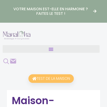
Aller
au
VOTRE MAISON EST-ELLE EN HARMONIE ?
contenu
FAITES LE TEST !
Rechercher
Contact
TEST DE LA MAISON
Maison-