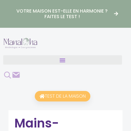
Aller
au
VOTRE MAISON EST-ELLE EN HARMONIE ?
contenu
FAITES LE TEST !
Rechercher
Contact
TEST DE LA MAISON
Mains-