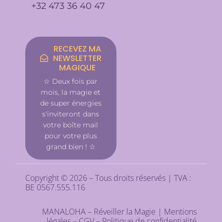
+32 473 36 40 47
RECEVEZ MA
NEWSLETTER
MAGIQUE
☆ Deux fois par
mois, la magie et
de super énergies
s'inviteront dans
votre boîte mail
pour votre plus
grand bien ! ☆
Copyright © 2026 – Tous droits réservés | TVA :
BE 0567.555.116
MANALOHA – Réveiller la Magie |
Mentions
légales
–
CGV
–
Politique de confidentialité