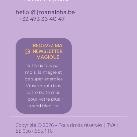
-
m
f
hello[@]manaloha.be
+32 473 36 40 47
RECEVEZ MA
NEWSLETTER
MAGIQUE
☆ Deux fois par
mois, la magie et
de super énergies
s'inviteront dans
votre boîte mail
pour votre plus
grand bien ! ☆
Copyright © 2026 – Tous droits réservés | TVA :
BE 0567.555.116