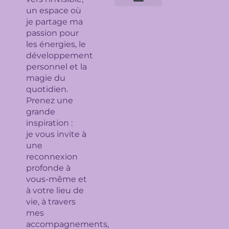
un espace où
Expertises géobiologiques
Clarification de l’espace
Analyse Feng Shui
Guidance avec l’Ame du lieu
Soin en bioénergie, Reiki et déparasitage
Séance de lithothérapie
Thème numérologique
Consultation et tirage de Tarot
Séance de florithérapie
Workshop aromathérapie
Ateliers et formations
je partage ma
passion pour
les énergies, le
développement
personnel et la
magie du
quotidien.
Prenez une
grande
inspiration :
je
vous invite à
une
reconnexion
profonde à
vous-même et
à votre lieu de
vie, à travers
mes
accompagnements,