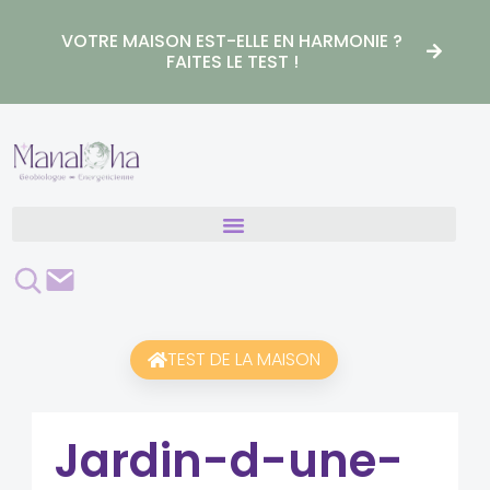
Aller
au
VOTRE MAISON EST-ELLE EN HARMONIE ?
contenu
FAITES LE TEST !
Rechercher
Contact
TEST DE LA MAISON
Jardin-d-une-