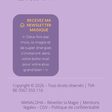
RECEVEZ MA
NEWSLETTER
MAGIQUE
☆ Deux fois par
mois, la magie et
de super énergies
s'inviteront dans
votre boîte mail
pour votre plus
grand bien ! ☆
Copyright © 2026 – Tous droits réservés | TVA :
BE 0567.555.116
MANALOHA – Réveiller la Magie |
Mentions
légales
–
CGV
–
Politique de confidentialité