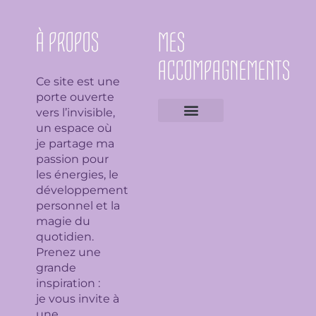
À PROPOS
MES
ACCOMPAGNEMENTS
Ce site est une
porte ouverte
vers l’invisible,
un espace où
Expertises géobiologiques
Clarification de l’espace
Analyse Feng Shui
Guidance avec l’Ame du lieu
Soin en bioénergie, Reiki et déparasitage
Séance de lithothérapie
Thème numérologique
Consultation et tirage de Tarot
Séance de florithérapie
Workshop aromathérapie
Ateliers et formations
je partage ma
passion pour
les énergies, le
développement
personnel et la
magie du
quotidien.
Prenez une
grande
inspiration :
je
vous invite à
une