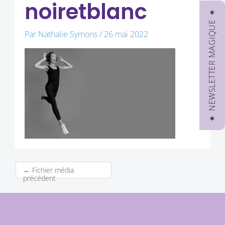
noiretblanc
✶ NEWSLETTER MAGIQUE ✶
Par
Nathalie Symons
/
26 mai 2022
←
Fichier média
précédent