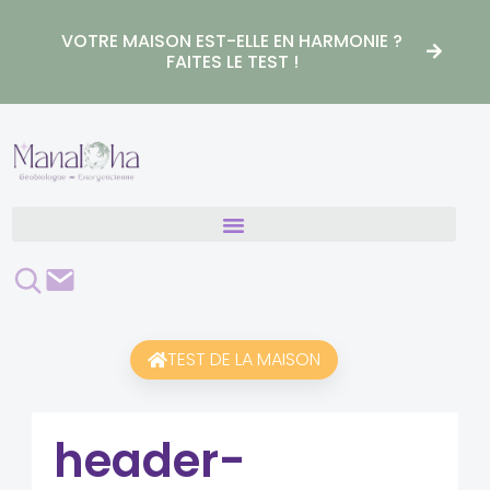
Aller
au
VOTRE MAISON EST-ELLE EN HARMONIE ?
contenu
FAITES LE TEST !
Rechercher
Contact
TEST DE LA MAISON
header-