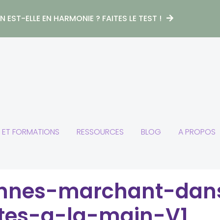
 EST-ELLE EN HARMONIE ? FAITES LE TEST !
S ET FORMATIONS
RESSOURCES
BLOG
A PROPOS
onnes-marchant-da
tes-a-la-main-V1