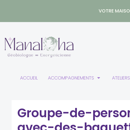
Aller
au
VOTRE MAISON
contenu
ACCUEIL
ACCOMPAGNEMENTS
ATELIER
Groupe-de-pers
avec-des-baguet