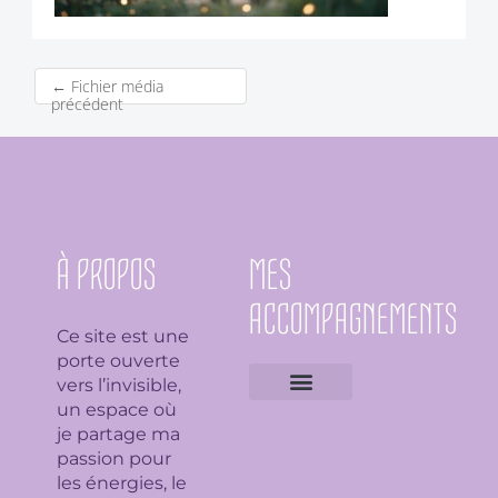
←
Fichier média
précédent
À PROPOS
MES
ACCOMPAGNEMENTS
Ce site est une
porte ouverte
vers l’invisible,
un espace où
Expertises géobiologiques
Clarification de l’espace
Analyse Feng Shui
Guidance avec l’Ame du lieu
Soin en bioénergie, Reiki et déparasitage
Séance de lithothérapie
Thème numérologique
Consultation et tirage de Tarot
Séance de florithérapie
Workshop aromathérapie
Ateliers et formations
je partage ma
passion pour
les énergies, le