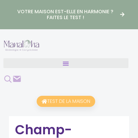
Aller
au
VOTRE MAISON EST-ELLE EN HARMONIE ?
contenu
FAITES LE TEST !
Rechercher
Contact
TEST DE LA MAISON
Champ-