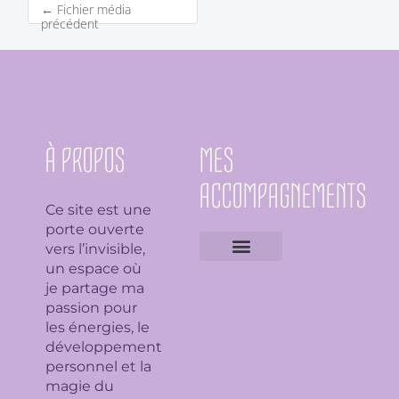
←
Fichier média
précédent
À PROPOS
MES
ACCOMPAGNEMENTS
Ce site est une
porte ouverte
vers l’invisible,
un espace où
Expertises géobiologiques
Clarification de l’espace
Analyse Feng Shui
Guidance avec l’Ame du lieu
Soin en bioénergie, Reiki et déparasitage
Séance de lithothérapie
Thème numérologique
Consultation et tirage de Tarot
Séance de florithérapie
Workshop aromathérapie
Ateliers et formations
je partage ma
passion pour
les énergies, le
développement
personnel et la
magie du