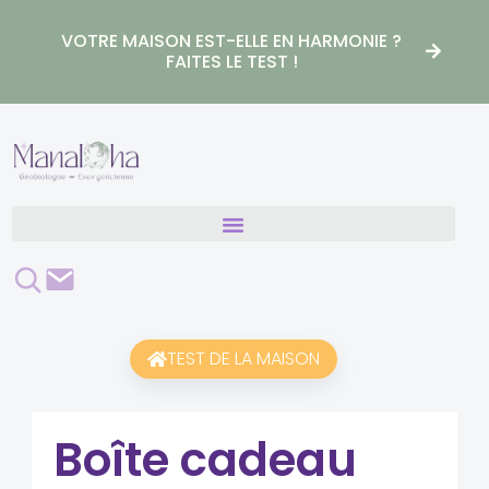
Aller
au
VOTRE MAISON EST-ELLE EN HARMONIE ?
contenu
FAITES LE TEST !
Rechercher
Contact
TEST DE LA MAISON
Boîte cadeau