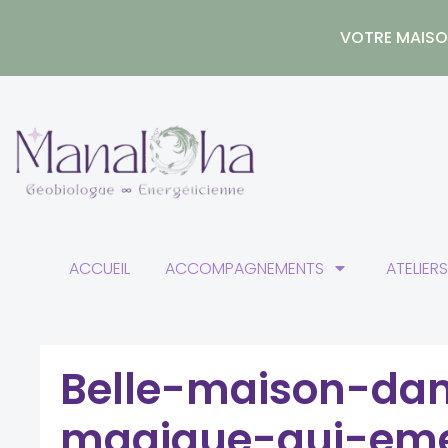
Aller
au
VOTRE MAISON
contenu
ACCUEIL
ACCOMPAGNEMENTS
ATELIER
Belle-maison-da
magique-qui-eme