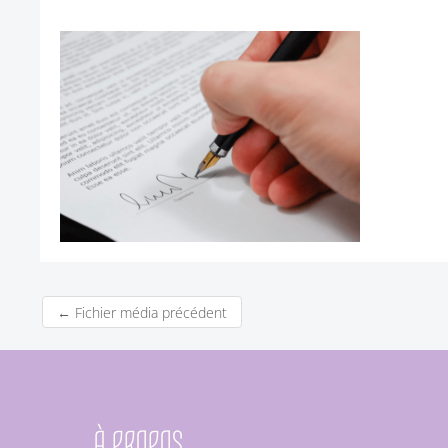
←
Fichier média précédent
À PROPOS