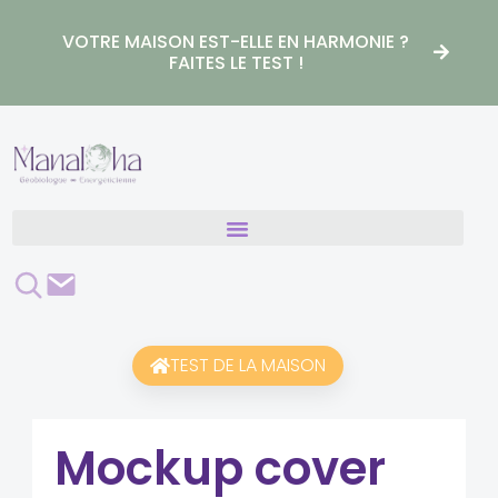
Aller
au
VOTRE MAISON EST-ELLE EN HARMONIE ?
contenu
FAITES LE TEST !
Rechercher
Contact
TEST DE LA MAISON
Mockup cover