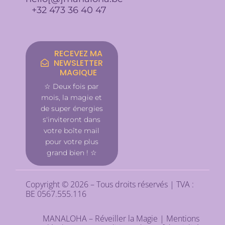
+32 473 36 40 47
RECEVEZ MA
NEWSLETTER
MAGIQUE
☆ Deux fois par
mois, la magie et
de super énergies
s'inviteront dans
votre boîte mail
pour votre plus
grand bien ! ☆
Copyright © 2026 – Tous droits réservés | TVA :
BE 0567.555.116
MANALOHA – Réveiller la Magie |
Mentions