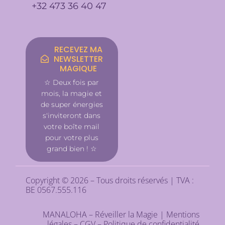
+32 473 36 40 47
RECEVEZ MA
NEWSLETTER
MAGIQUE
☆ Deux fois par
mois, la magie et
de super énergies
s'inviteront dans
votre boîte mail
pour votre plus
grand bien ! ☆
Copyright © 2026 – Tous droits réservés | TVA :
BE 0567.555.116
MANALOHA – Réveiller la Magie |
Mentions
légales
–
CGV
–
Politique de confidentialité