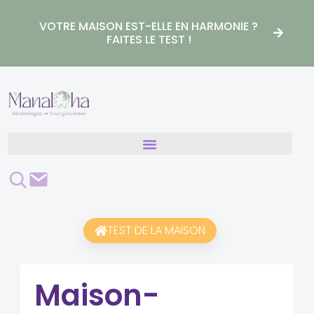
Aller
au
VOTRE MAISON EST-ELLE EN HARMONIE ?
contenu
FAITES LE TEST !
Rechercher
Contact
TEST DE LA MAISON
Maison-