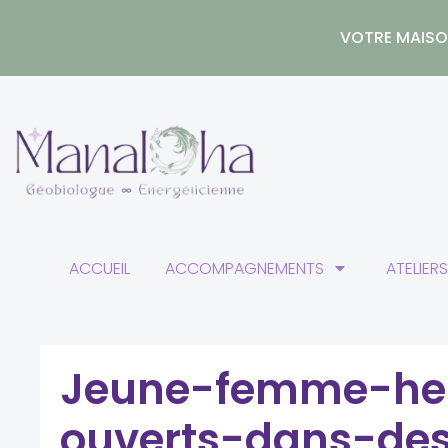
Aller
au
VOTRE MAISON
contenu
ACCUEIL
ACCOMPAGNEMENTS
ATELIER
Jeune-femme-heu
ouverts-dans-de