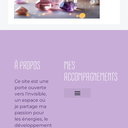
À PROPOS
MES
ACCOMPAGNEMENTS
Ce site est une
porte ouverte
vers l’invisible,
un espace où
Expertises géobiologiques
Clarification de l’espace
Analyse Feng Shui
Guidance avec l’Ame du lieu
Soin en bioénergie, Reiki et déparasitage
Séance de lithothérapie
Thème numérologique
Consultation et tirage de Tarot
Séance de florithérapie
Workshop aromathérapie
Ateliers et formations
je partage ma
passion pour
les énergies, le
développement