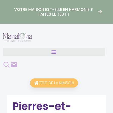
Aller
au
VOTRE MAISON EST-ELLE EN HARMONIE ?
contenu
FAITES LE TEST !
Rechercher
Contact
TEST DE LA MAISON
Pierres-et-