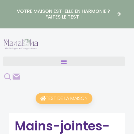
Aller
au
VOTRE MAISON EST-ELLE EN HARMONIE ?
contenu
FAITES LE TEST !
Rechercher
Contact
TEST DE LA MAISON
Mains-jointes-