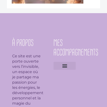
À PROPOS
MES
ACCOMPAGNEMENTS
Ce site est une
porte ouverte
vers l’invisible,
un espace où
Expertises géobiologiques
Clarification de l’espace
Analyse Feng Shui
Guidance avec l’Ame du lieu
Soin en bioénergie, Reiki et déparasitage
Séance de lithothérapie
Thème numérologique
Consultation et tirage de Tarot
Séance de florithérapie
Workshop aromathérapie
Ateliers et formations
je partage ma
passion pour
les énergies, le
développement
personnel et la
magie du