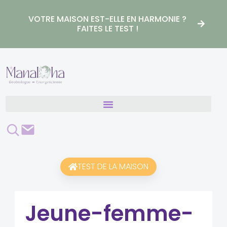
Aller
au
VOTRE MAISON EST-ELLE EN HARMONIE ?
contenu
FAITES LE TEST !
Rechercher
Contact
TEST DE LA MAISON
Jeune-femme-