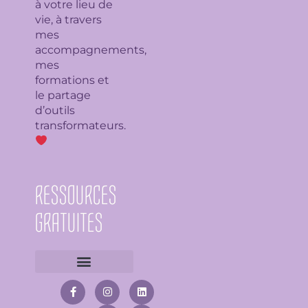
à votre lieu de
vie, à travers
mes
accompagnements,
mes
formations et
le partage
d’outils
transformateurs.
RESSOURCES
GRATUITES
F
I
W
L
S
♡ Test de la maison
♡ Fiche « purification des lieux avec les huiles essentielles »
a
n
h
i
p
c
s
a
n
o