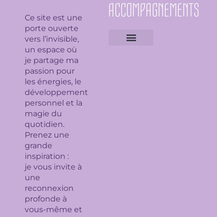
ACCOMPAGNEMENTS
Ce site est une
porte ouverte
vers l’invisible,
un espace où
Expertises géobiologiques
Clarification de l’espace
Analyse Feng Shui
Guidance avec l’Ame du lieu
Soin en bioénergie, Reiki et déparasitage
Séance de lithothérapie
Thème numérologique
Consultation et tirage de Tarot
Séance de florithérapie
Workshop aromathérapie
Ateliers et formations
je partage ma
passion pour
les énergies, le
développement
personnel et la
magie du
quotidien.
Prenez une
grande
inspiration :
je
vous invite à
une
reconnexion
profonde à
vous-même et