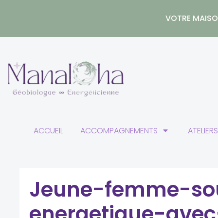
Aller
au
VOTRE MAISON
contenu
ACCUEIL
ACCOMPAGNEMENTS
ATELIER
Jeune-femme-sou
energetique-avec