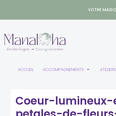
Aller
au
VOTRE MAISON
contenu
ACCUEIL
ACCOMPAGNEMENTS
ATELIER
Coeur-lumineux-e
petales-de-fleur