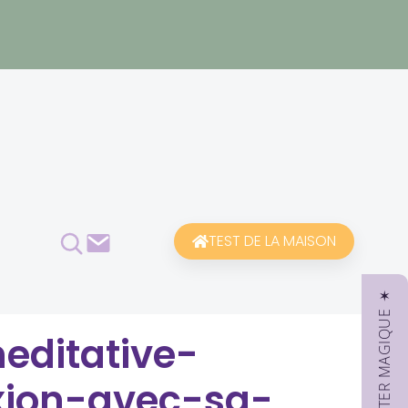
Rechercher
Contact
TEST DE LA MAISON
✶ NEWSLETTER MAGIQUE ✶
editative-
xion-avec-sa-