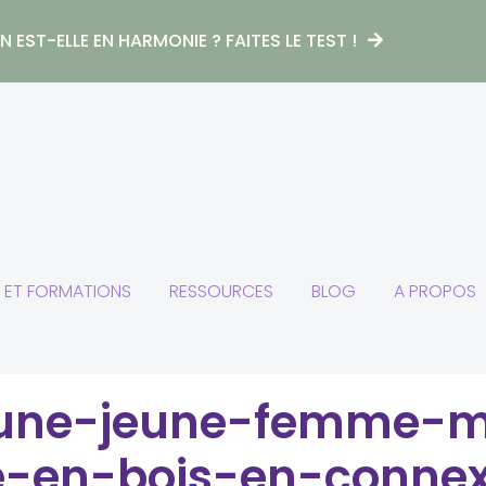
 EST-ELLE EN HARMONIE ? FAITES LE TEST !
S ET FORMATIONS
RESSOURCES
BLOG
A PROPOS
d-une-jeune-femme-m
e-en-bois-en-conne