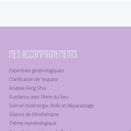
MES ACCOMPAGNEMENTS
Expertises géobiologiques
Clarification de l’espace
Analyse Feng Shui
Guidance avec l’Ame du lieu
Soin en bioénergie, Reiki et déparasitage
Séance de lithothérapie
Thème numérologique