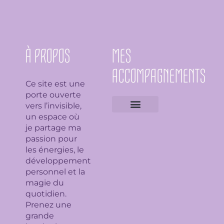
À PROPOS
MES
ACCOMPAGNEMENTS
Ce site est une
porte ouverte
vers l’invisible,
un espace où
Expertises géobiologiques
Clarification de l’espace
Analyse Feng Shui
Guidance avec l’Ame du lieu
Soin en bioénergie, Reiki et déparasitage
Séance de lithothérapie
Thème numérologique
Consultation et tirage de Tarot
Séance de florithérapie
Workshop aromathérapie
Ateliers et formations
je partage ma
passion pour
les énergies, le
développement
personnel et la
magie du
quotidien.
Prenez une
grande