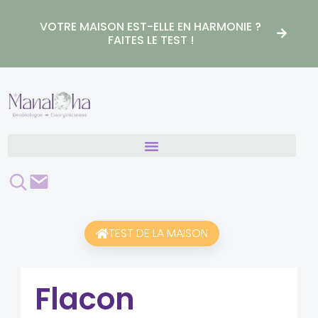
Aller
au
VOTRE MAISON EST-ELLE EN HARMONIE ?
contenu
FAITES LE TEST !
Rechercher
Contact
TEST DE LA MAISON
Flacon