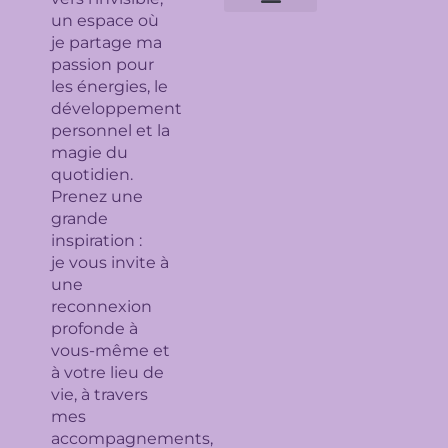
un espace où
Expertises géobiologiques
Clarification de l’espace
Analyse Feng Shui
Guidance avec l’Ame du lieu
Soin en bioénergie, Reiki et déparasitage
Séance de lithothérapie
Thème numérologique
Consultation et tirage de Tarot
Séance de florithérapie
Workshop aromathérapie
Ateliers et formations
je partage ma
passion pour
les énergies, le
développement
personnel et la
magie du
quotidien.
Prenez une
grande
inspiration :
je
vous invite à
une
reconnexion
profonde à
vous-même et
à votre lieu de
vie, à travers
mes
accompagnements,