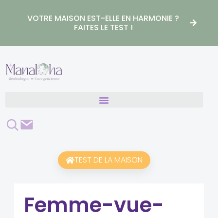
Aller
au
VOTRE MAISON EST-ELLE EN HARMONIE ?
contenu
FAITES LE TEST !
Rechercher
Contact
TEST DE LA MAISON
Femme-vue-