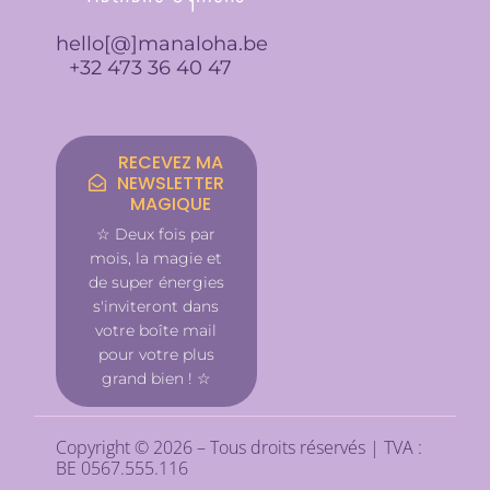
-
m
f
hello[@]manaloha.be
+32 473 36 40 47
RECEVEZ MA
NEWSLETTER
MAGIQUE
☆ Deux fois par
mois, la magie et
de super énergies
s'inviteront dans
votre boîte mail
pour votre plus
grand bien ! ☆
Copyright © 2026 – Tous droits réservés | TVA :
BE 0567.555.116