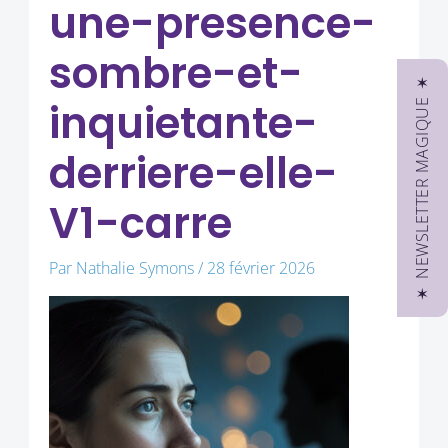
une-presence-
sombre-et-
✶ NEWSLETTER MAGIQUE ✶
inquietante-
derriere-elle-
V1-carre
Par
Nathalie Symons
/
28 février 2026