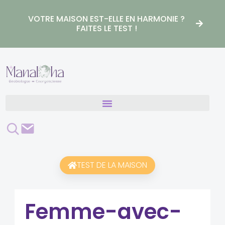
Aller
au
VOTRE MAISON EST-ELLE EN HARMONIE ?
contenu
FAITES LE TEST !
Rechercher
Contact
TEST DE LA MAISON
Femme-avec-