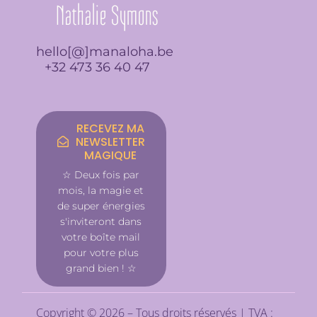
o
r
p
i
y
Nathalie Symons
k
a
p
n
-
m
f
hello[@]manaloha.be
+32 473 36 40 47
RECEVEZ MA
NEWSLETTER
MAGIQUE
☆ Deux fois par
mois, la magie et
de super énergies
s'inviteront dans
votre boîte mail
pour votre plus
grand bien ! ☆
Copyright © 2026 – Tous droits réservés | TVA :