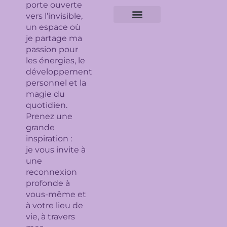
porte ouverte
vers l’invisible,
un espace où
Expertises géobiologiques
Clarification de l’espace
Analyse Feng Shui
Guidance avec l’Ame du lieu
Soin en bioénergie, Reiki et déparasitage
Séance de lithothérapie
Thème numérologique
Consultation et tirage de Tarot
Séance de florithérapie
Workshop aromathérapie
Ateliers et formations
je partage ma
passion pour
les énergies, le
développement
personnel et la
magie du
quotidien.
Prenez une
grande
inspiration :
je
vous invite à
une
reconnexion
profonde à
vous-même et
à votre lieu de
vie, à travers