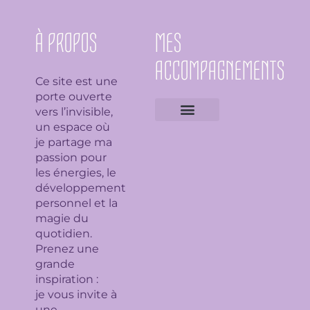
À PROPOS
MES
ACCOMPAGNEMENTS
Ce site est une
porte ouverte
vers l’invisible,
un espace où
Expertises géobiologiques
Clarification de l’espace
Analyse Feng Shui
Guidance avec l’Ame du lieu
Soin en bioénergie, Reiki et déparasitage
Séance de lithothérapie
Thème numérologique
Consultation et tirage de Tarot
Séance de florithérapie
Workshop aromathérapie
Ateliers et formations
je partage ma
passion pour
les énergies, le
développement
personnel et la
magie du
quotidien.
Prenez une
grande
inspiration :
je
vous invite à
une