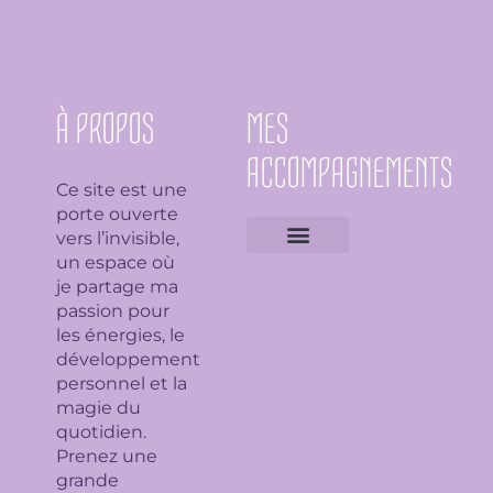
À PROPOS
MES
ACCOMPAGNEMENTS
Ce site est une
porte ouverte
vers l’invisible,
un espace où
Expertises géobiologiques
Clarification de l’espace
Analyse Feng Shui
Guidance avec l’Ame du lieu
Soin en bioénergie, Reiki et déparasitage
Séance de lithothérapie
Thème numérologique
Consultation et tirage de Tarot
Séance de florithérapie
Workshop aromathérapie
Ateliers et formations
je partage ma
passion pour
les énergies, le
développement
personnel et la
magie du
quotidien.
Prenez une
grande