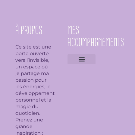
À PROPOS
MES
ACCOMPAGNEMENTS
Ce site est une
porte ouverte
vers l’invisible,
un espace où
Expertises géobiologiques
Clarification de l’espace
Analyse Feng Shui
Guidance avec l’Ame du lieu
Soin en bioénergie, Reiki et déparasitage
Séance de lithothérapie
Thème numérologique
Consultation et tirage de Tarot
Séance de florithérapie
Workshop aromathérapie
Ateliers et formations
je partage ma
passion pour
les énergies, le
développement
personnel et la
magie du
quotidien.
Prenez une
grande
inspiration :