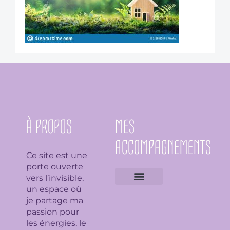
À PROPOS
MES
ACCOMPAGNEMENTS
Ce site est une
porte ouverte
vers l’invisible,
un espace où
Expertises géobiologiques
Clarification de l’espace
Analyse Feng Shui
Guidance avec l’Ame du lieu
Soin en bioénergie, Reiki et déparasitage
Séance de lithothérapie
Thème numérologique
Consultation et tirage de Tarot
Séance de florithérapie
Workshop aromathérapie
Ateliers et formations
je partage ma
passion pour
les énergies, le