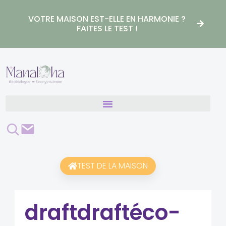
Aller
au
VOTRE MAISON EST-ELLE EN HARMONIE ?
contenu
FAITES LE TEST !
Rechercher
Contact
TEST DE LA MAISON
draftdraftéco-