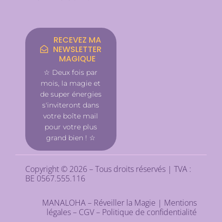
RECEVEZ MA
NEWSLETTER
MAGIQUE
☆ Deux fois par
mois, la magie et
de super énergies
s'inviteront dans
votre boîte mail
pour votre plus
grand bien ! ☆
Copyright © 2026 – Tous droits réservés | TVA :
BE 0567.555.116
MANALOHA – Réveiller la Magie |
Mentions
légales
–
CGV
–
Politique de confidentialité