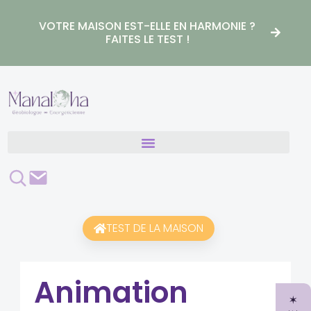
Aller
au
VOTRE MAISON EST-ELLE EN HARMONIE ?
contenu
FAITES LE TEST !
Rechercher
Contact
TEST DE LA MAISON
Animation