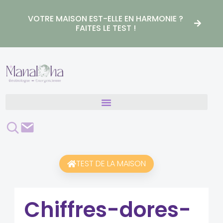
Aller
au
VOTRE MAISON EST-ELLE EN HARMONIE ?
contenu
FAITES LE TEST !
Rechercher
Contact
TEST DE LA MAISON
Chiffres-dores-