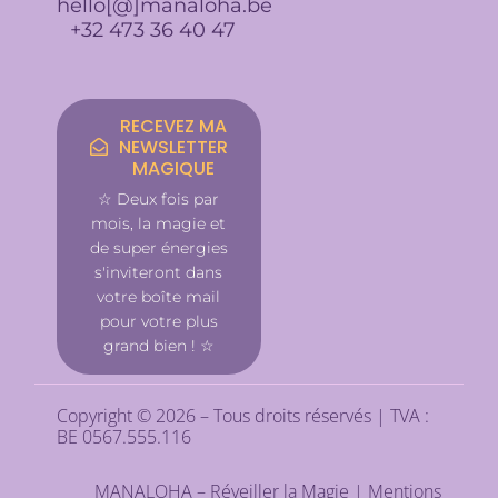
hello[@]manaloha.be
+32 473 36 40 47
RECEVEZ MA
NEWSLETTER
MAGIQUE
☆ Deux fois par
mois, la magie et
de super énergies
s'inviteront dans
votre boîte mail
pour votre plus
grand bien ! ☆
Copyright © 2026 – Tous droits réservés | TVA :
BE 0567.555.116
MANALOHA – Réveiller la Magie |
Mentions