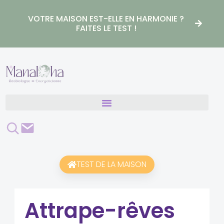
Aller
au
VOTRE MAISON EST-ELLE EN HARMONIE ?
contenu
FAITES LE TEST !
Rechercher
Contact
TEST DE LA MAISON
Attrape-rêves